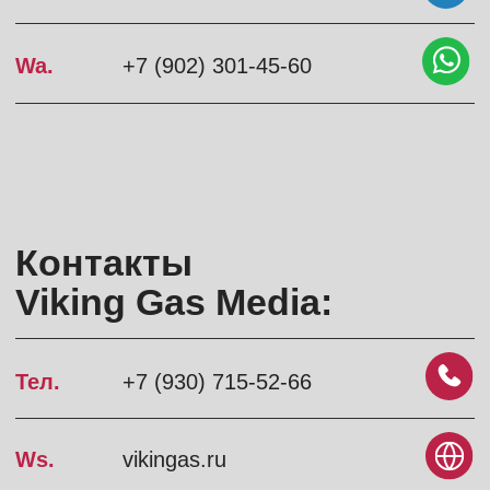
Ws.
vikingas.ru
Tg.
Viking Gas Media
Vk.
vikingas
Pc.
Viking_Gas_Media
Vc.
id2833385