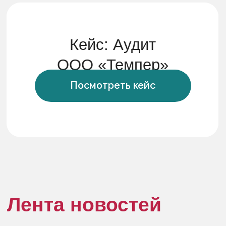
Ваша почта
Ваш телефон
+7
Я даю свое согласие на получение рекламной
информации (в том числе в форме рекламной
рассылки) по предоставленным средствам связи в
соответствии с ФЗ от 13.03.2006 N 38-ФЗ "О
рекламе" Подробнее:
форма согласия
Я даю свое
согласие на обработку персональных
данных
в соответствии с
политикой
конфиденциальности
Отправить