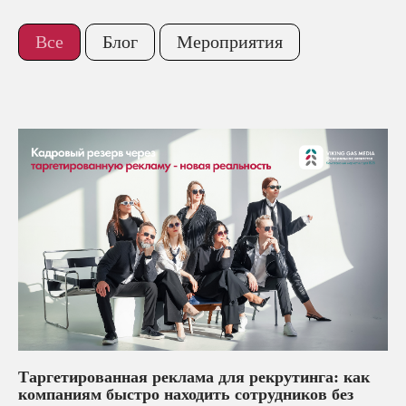
Все
Блог
Мероприятия
Контакты
Елена Осипова
Руководитель отдела
клиентского сервиса
Таргетированная реклама для рекрутинга: как
компаниям быстро находить сотрудников без
Перейти в WhatsApp