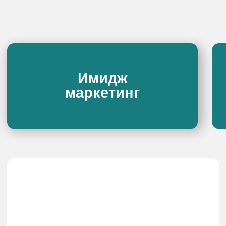
Оставить заявку
Описание:
Оценка системы вывода и продвижения
продуктов на рынок. Проанализируем
сценарии поведения целевой
аудитории, причины почему клиенты
остались или ушли.
7 календарных дней
Срок:
Изучим: