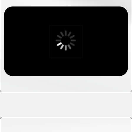
Корпоративные игры
и обучения для вашей
команды
Мы проводим тренинги и корпоративные
программы, которые помогают командам
развиваться, учиться и сплочать людей
вокруг целей компании.
Наши программы объединяют обучение и
игровые методики, чтобы участники не
просто слушали, а применяли знания на
практике.
Узнать подробнее