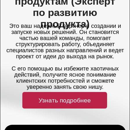
«В последний
вагон» — сувенирная
и печатная продукция
к стендам и Новому
году
Конец года всегда похож на марафон:
отчёты, закупки, срочные согласования… А
приятные детали вроде подарков
партнёрам и коллегам откладываются «на
потом» и вспоминаются, когда дедлайны