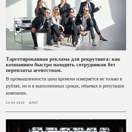
Я даю свое
согласие на обработку персональных
данных
в соответствии с
политикой
конфиденциальности
Отправить
Таргетированная реклама для рекрутинга: как
компаниям быстро находить сотрудников без
Контакты
переплаты агентствам.
В промышленности цена времени измеряется не только в
рублях, но и в выполненных сроках, объемах и репутации
компании.
24.09.2025
БЛОГ
Елена Осипова
Руководитель отдела