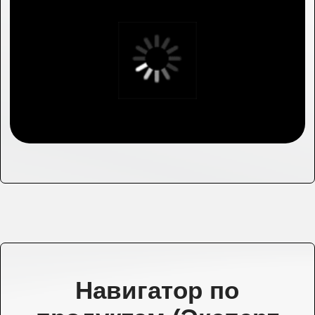
Навигатор по
продуктам (Эксперт
по развитию
продукта)
Это ваш надежный партнер в создании и
запуске новых решений. Он становится
частью вашей команды, помогает
структурировать работу, объединяет
специалистов разных направлений и ведет
проект от идеи до выхода на рынок.
С его помощью вы избежите хаотичных
действий, получите ясное понимание
клиентских потребностей и сможете
уверенно занять свою нишу.
Узнать подробнее