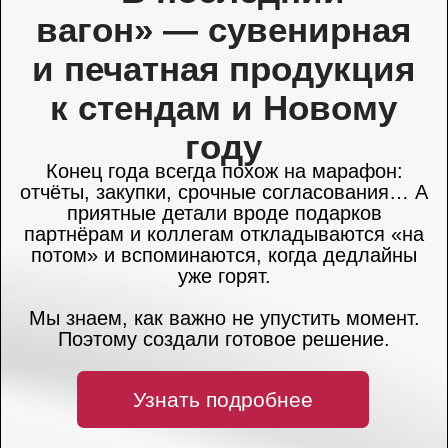
ТЕЛЕГРАМ +
ВКОНТАКТЕ вместе
дешевле!
Ведение соцсетей - это не только про посты.
Это система, которая работает на
узнаваемость бренда, вовлечённость
аудитории и продажи. Мы предлагаем
комплексное ведение Telegram и ВКонтакте
сразу и это выгоднее, чем по отдельности.
Узнать подробнее
Стоимость: 120 000 ₽ / месяц за
полный комплекс ведения двух
площадок.