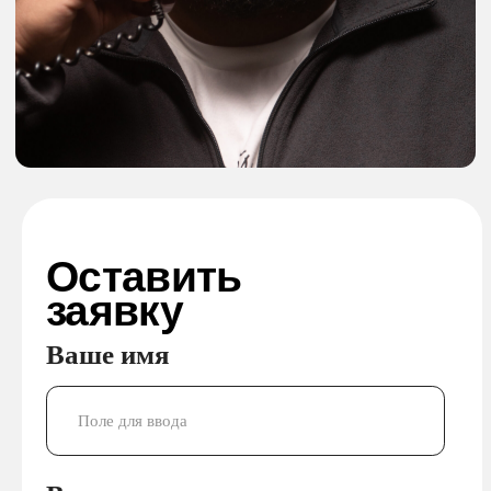
Елена Осипова
Руководитель отдела
клиентского сервиса
Перейти в WhatsApp
+7 (920) 071-45-82
media@vikingas.ru