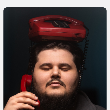
+7
Я даю свое согласие на получение рекламной
информации (в том числе в форме рекламной
рассылки) по предоставленным средствам связи в
соответствии с ФЗ от 13.03.2006 N 38-ФЗ "О
рекламе" Подробнее:
форма согласия
Я даю свое
согласие на обработку персональных
данных
в соответствии с
политикой
конфиденциальности
Отправить
Контакты