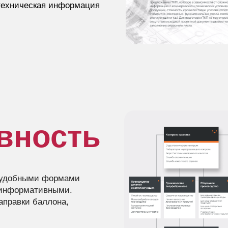
 техническая информация
вность
ы удобными формами
 информативными.
аправки баллона,