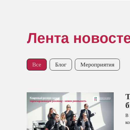
Лента новост
Все
Блог
Мероприятия
Т
б
В 
ко