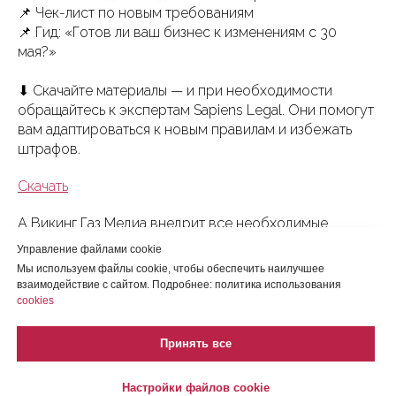
📌 Чек-лист по новым требованиям
📌 Гид: «Готов ли ваш бизнес к изменениям с 30
мая?»
⬇ Скачайте материалы — и при необходимости
обращайтесь к экспертам Sapiens Legal. Они помогут
вам адаптироваться к новым правилам и избежать
штрафов.
Скачать
А Викинг Газ Медиа внедрит все необходимые
изменения, перечисленные в чек-листе, чтобы ваш
Управление файлами cookie
сайт полностью соответствовал обновленному
Мы используем файлы cookie, чтобы обеспечить наилучшее
законодательству (в рамках услуги «Техническая
взаимодействие с сайтом. Подробнее: политика использования
поддержка сайта»).
cookies
Принять все
2025-05-30 11:44
Настройки файлов cookie