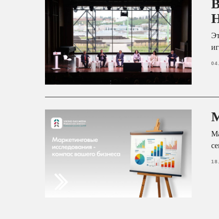
В
Н
Эт
иг
04
М
Ма
се
18