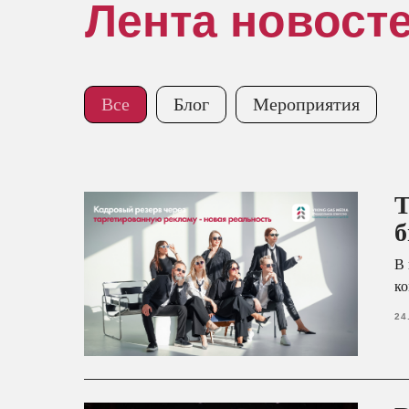
Лента новост
Все
Блог
Мероприятия
Т
б
В 
ко
24