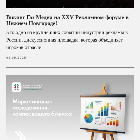
рассылки) по предоставленным средствам связи в
соответствии с ФЗ от 13.03.2006 N 38-ФЗ "О
рекламе" Подробнее:
форма согласия
Викинг Газ Медиа на XXV Рекламном форуме в
Я даю свое
согласие на обработку персональных
Нижнем Новгороде!
данных
в соответствии с
политикой
конфиденциальности
Это одно из крупнейших событий индустрии рекламы в
России, дискуссионная площадка, которая объединяет
Отправить
игроков отрасли
04.09.2025
Контакты