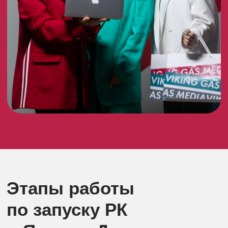
собрать маски для
семантического ядра.
03.
Сбор семантического
ядра и согласование с
заказчиком.
04.
Подготовка рекламных
кампаний.
05.
Подготовка креативов и
рекламных текстов.
06.
Настройка структуры
рекламного кабинета.
07.
Запуск рекламных
кампаний.