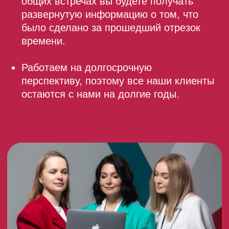
Этапы работы
по запуску РК
в Яндекс. Директ
01.
Брифинг заказчика,
погружение в тему.
02.
Анализ сайтов конкурентов
и самого заказчика, чтобы