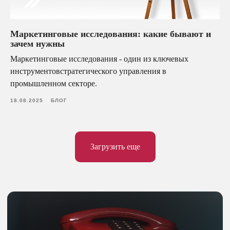
Елена Осипова
Руководитель отдела
Маркетинговые исследования: какие бывают и
клиентского сервиса
зачем нужны
Маркетинговые исследования - один из ключевых
инструментовстратегического управления в
Перейти в WhatsApp
промышленном секторе.
18.08.2025
БЛОГ
+7 (920) 071-45-82
media@vikingas.ru
Загрузить еще
Политика конфиденциальности