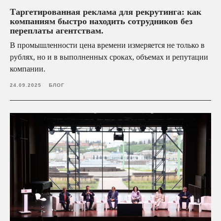
Таргетированная реклама для рекрутинга: как
компаниям быстро находить сотрудников без
переплаты агентствам.
В промышленности цена времени измеряется не только в
Оставить
рублях, но и в выполненных сроках, объемах и репутации
заявку
компании.
Ваше имя
24.09.2025
БЛОГ
Ваша почта
Ваш телефон
+7
Я даю свое согласие на получение рекламной
информации (в том числе в форме рекламной