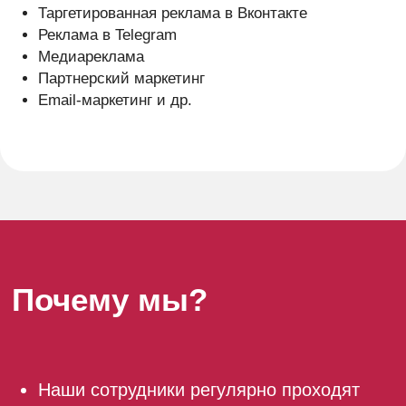
Почему мы?
Наши сотрудники регулярно проходят
независимое тестирование от Яндекс/
Google и подтверждают свою
экспертизу.
Мы имеем опыт работы с крупными
бюджетами (от млн.), расходуем
средства эффективно, постоянно
оптимизируя кампании.
В среднем по рынку контекстологи
просто настраивают рекламу, что само
по себе — несложный процесс, но
практически не занимаются
оптимизацией кампаний,